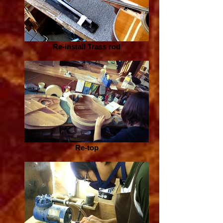
Re-install Trass rod
Re-top