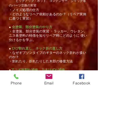
ピックアップ・ポット、コンデンサー、ジャック等
のパーツ交換の実習
・ノイズ処理の仕方
・どのようなリペア依頼があるのか？（リペア実例
に基づく実習）
●
全塗装、部分塗装のやり方
・全塗装、部分塗装の実習 ・ラッカー、ウレタン、
ニス各塗料の特徴を知りリペア時にどのように 使い
分けるかを学ぶ。
●
ひび割れ直し、ネック折の直し方
・なぜギブソンタイプのギターのネック折れが多い
のか？
・割れたり、折れたりした木部の修復方法
●
アコギ板割れ補修、力木はずれ補修
・接着に適した接着剤とは。（ニカワ、タイトボン
ド、エポキシ、 瞬間接着剤）
・力木の接着の実習
Phone
Email
Facebook
●
ブリッジ脱着 、ブリッジ調整
・ベリーブリッジや各種ブリッジ再接着の実習（ア
コギ・クラシック） ・シンクロナイズド・トレモロ
（エレキ） ・チューン・オー・マチック
●
弦高調整 ・オクターブ調整
・弾きやすいギターとは? ・弦高調整の基礎 ・ナッ
ト・サドル調整実習（弦高調整の応用）
●
ナット&サドル製作