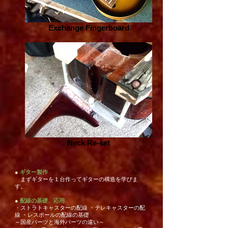
Exchange Fingerboard
Neck Re-set
●
ギター製作
まずギターを１台作ってギターの構造を学びま
す。
●
配線の基礎、応用
・ストラトキャスターの配線 ・テレキャスターの配
線 ・レスポールの配線の基礎
～国産パーツと海外パーツの違い～