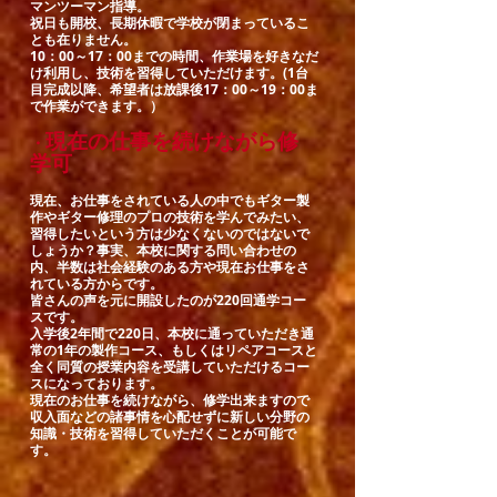
マンツーマン指導。
祝日も開校、長期休暇で学校が閉まっているこ
とも在りません。
10：00～17：00までの時間、作業場を好きなだ
け利用し、技術を習得していただけます。(1台
目完成以降、希望者は放課後17：00～19：00ま
で作業ができます。）
現在の仕事を続けながら修
・
学可
現在、お仕事をされている人の中でもギター製
作やギター修理のプロの技術を学んでみたい、
習得したいという方は少なくないのではないで
しょうか？事実、本校に関する問い合わせの
内、半数は社会経験のある方や現在お仕事をさ
れている方からです。
皆さんの声を元に開設したのが220回通学コー
スです。
入学後2年間で220日、本校に通っていただき通
常の1年の製作コース、もしくはリペアコースと
全く同質の授業内容を受講していただけるコー
スになっております。
現在のお仕事を続けながら、修学出来ますので
収入面などの諸事情を心配せずに新しい分野の
知識・技術を習得していただくことが可能で
す。